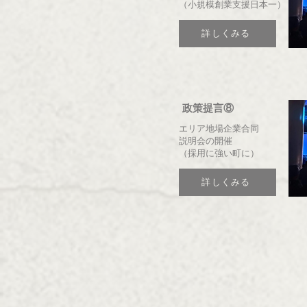
（小規模創業支援日本一）
詳しくみる
政策提言⑧
エリア地場企業合同
説明会の開催
（採用に強い町に）
詳しくみる