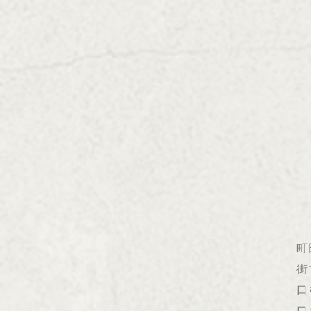
町
街
口
口