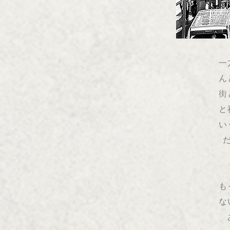
一
ん
街
と
い
も
な