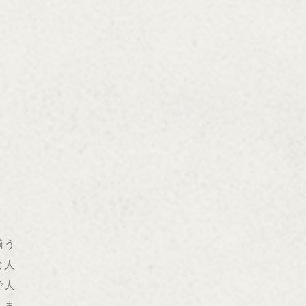
揃う
な人
で人
えま