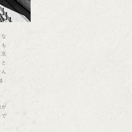
『な
らも
東京
』と
なん
ま
機が
事で
と