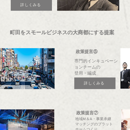
詳しくみる
町田をスモールビジネスの大商都にする提案
政策提言⑤
専門的インキュベーシ
ョンチームの
登用・編成
詳しくみる
政策提言⑦
地域M＆A・事業承継
マッチングのプラット
ホームつくり