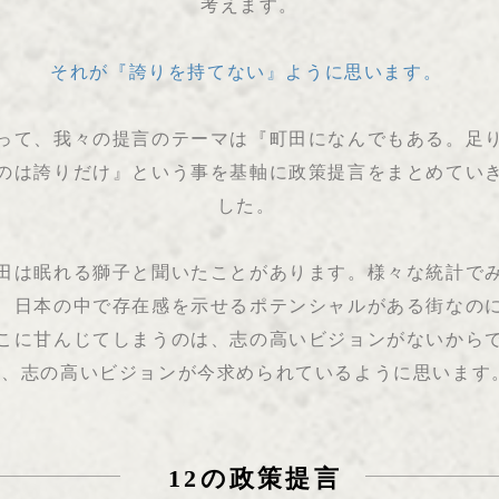
考えます。
それが『誇りを持てない』ように思います。
って、我々の提言のテーマは『町田になんでもある。足
のは誇りだけ』という事を基軸に政策提言をまとめてい
した。
田は眠れる獅子と聞いたことがあります。様々な統計で
、日本の中で存在感を示せるポテンシャルがある街なの
こに甘んじてしまうのは、志の高いビジョンがないから
り、志の高いビジョンが今求められているように思います
12の政策提言