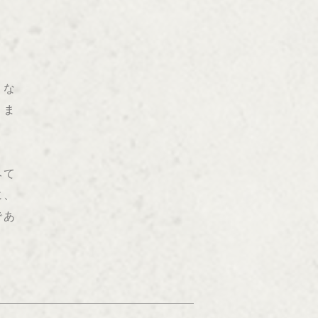
りな
きま
みて
に、
であ
。