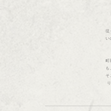
従
い
町
も
そ