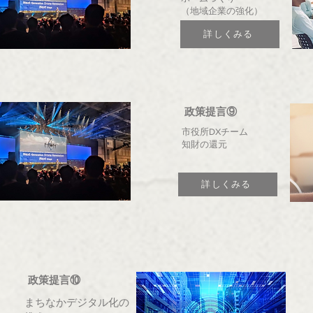
（地域企業の強化）
詳しくみる
政策提言⑨
市役所DXチーム
知財の還元
詳しくみる
政策提言⑩
まちなかデジタル化の