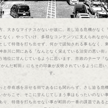
方、大きなマイナスがないが故に、差し迫る危機がなく
となく』やっていけ、多様なコンテンツに支えられなが
として特徴を打ち出せず、何かで認知される事もなく、
神奈川に間にある『なんとなく栄えている治安の悪い街
う地位に甘んじているように思います。市政のテーマ『
だかんだ町田』にもその印象が反映されているように思い
す。
っと存在感を示せる街であるにも関わらず、さし迫る危
いからこそ、そこに甘んじてしまう事はもったいのない
あり、特徴を打ち出せない事が町田の一番の課題である