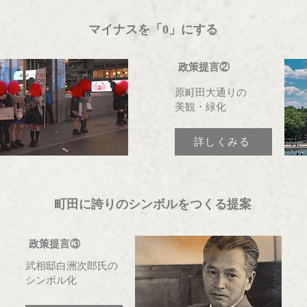
マイナスを「0」にする
政策提言②
原町田大通りの
美観・緑化
詳しくみる
町田に誇りのシンボルをつくる提案
政策提言③
武相邸白洲次郎氏の
シンボル化