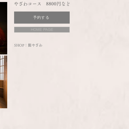
やざわコース 8800円など
予約する
HOME PAGE
SHOP：鮨やざわ