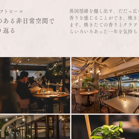
異国情緒を醸し出す、だだっ広
フトビール
香りを感じることができ、焼き
のある非日常空間で
ます。焼きたての香りとクラフ
り返る
らいろいろあった一年を気持ち