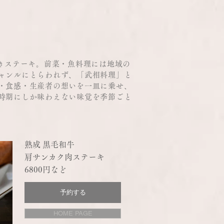
焼きステーキ。前菜・魚料理には地域の
ャンルにとらわれず、「武相料理」と
・食感・生産者の想いを一皿に乗せ、
時期にしか味わえない味覚を季節ごと
熟成 黒毛和牛
肩サンカク肉ステーキ
6800円など
予約する
HOME PAGE