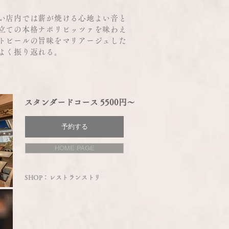
い店内では薪が焼ける心地よい音と
立ての本格ナポリピッツァを味わえ
トビールの旨味をマリアージュした
よく振り返れる。
スタンダードコース 5500円〜
予約する
HOME PAGE
SHOP：レストランストリ