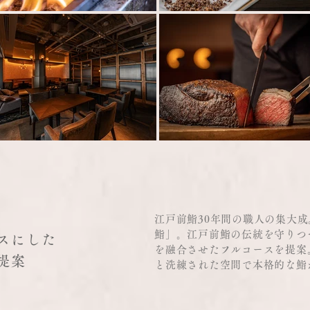
江戸前鮨30年間の職人の集大
鮨」。江戸前鮨の伝統を守りつ
スにした
を融合させたフルコースを提案
提案
と洗練された空間で本格的な鮨