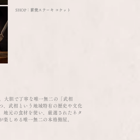
SHOP：薪焼ステーキ コケット
成。大胆で丁寧な唯一無二の「武相
つ、武相という地域特有の歴史や文化
。地元の食材を使い、厳選されたネタ
が楽しめる唯一無二の本格鮨屋。