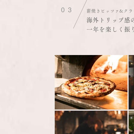
03
薪焼きピッツァ&クラ
海外トリップ感
​一年を楽しく振