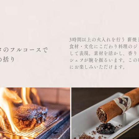
3時間以上の火入れを行う 薪
食材・文化にこだわり料理のジ
の​フルコースで
して表現。素材を活かし、香り
め括り
シェフが腕を振るいます。この
にお楽しみいただけます。