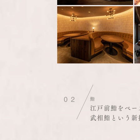
02
​鮨
江戸前鮨をベー
武相鮨という新