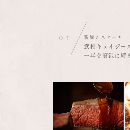
01
薪焼きステーキ
武相キュイジーヌ
一年を贅沢に締