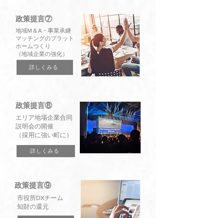
政策提言⑦
地域M＆A・事業承継
マッチングのプラット
ホームつくり
（地域企業の強化）
詳しくみる
政策提言⑧
エリア地場企業合同
説明会の開催
（採用に強い町に）
詳しくみる
政策提言⑨
市役所DXチーム
知財の還元