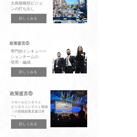
大商都構想ビジョ
ンの打ち出し
詳しくみる
政策提言⑤
専門的インキュベー
ションチームの
登用・編成
詳しくみる
政策提言⑥
スモールビジネスと
ビジネスコンテスト開催
（小規模創業支援日本
一）
詳しくみる