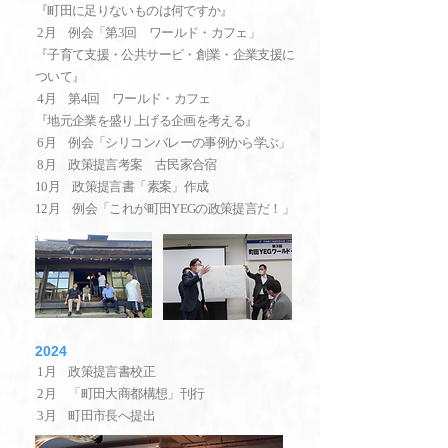
『町田に足りないものは何ですか』
2月 例会「第3回 ワールド・カフェ」
『子育て支援・公共サービ・創業・企業支援に
ついて』
4月 第4回 ワールド・カフェ
『地元企業を盛り上げる企画を考える』
6月 例会「シリコンバレーの事例から学ぶ」
8月 政策提言考案 古民家合宿
10月 政策提言書「素案」作成
12月 例会「これが町田YEGの政策提言だ！」
2024
1月 政策提言書校正
2月 「町田大商都構想」刊行
3月 町田市長へ提出